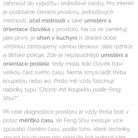
zahrnout do výpočtu i jednotlivé osoby. Pro interiér
je podstatné členění prostoru, jednotlivých
místností,
účel místností
a také
umístění a
orientace člověka
v prostoru. Na co se zaměřuji
jako první, je
oheň
v kuchyni
(v dnešní době
většinou zastoupený varnou deskou), dále ložnice
a dětské pokoje. Zde je nejzásadnější
umístění a
orientace
postele
, tedy místa, kde člověk tráví
velkou část svého času. Nemá smysl ladit třeba
koupelnu nebo wc. Proto mě vždy fascinují
nabídky typu "C
hcete mít koupelnu podle Feng
Shui
?"…
Při celé diagnostice prostoru je vždy třeba brát v
potaz
měřítko času
. Ve Feng Shui existuje více
způsobů členění času, podle toho, které techniky
zrovna používáme (nic nemůže být jednoduché,