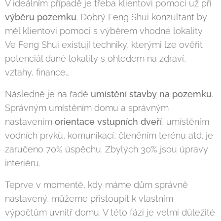
V ideálním případě je třeba klientovi pomoci už při
výběru pozemku
. Dobrý Feng Shui konzultant by
měl klientovi pomoci s výběrem vhodné lokality.
Ve Feng Shui existují techniky, kterými lze ověřit
potenciál dané lokality s ohledem na zdraví,
vztahy, finance…
Následně je na řadě
umístění stavby na pozemku
.
Správným umístěním domu a správným
nastavením
orientace vstupních dveří
, umístěním
vodních prvků, komunikací, členěním terénu atd. je
zaručeno 70% úspěchu. Zbylých 30% jsou úpravy
interiéru.
Teprve v momentě, kdy máme dům správně
nastavený, můžeme přistoupit k vlastním
výpočtům uvnitř domu. V této fázi je velmi důležité