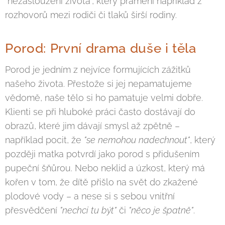
"nezasloužení života", který pramení například z
rozhovorů mezi rodiči či tlaků širší rodiny.
Porod: První drama duše i těla
Porod je jedním z nejvíce formujících zážitků
našeho života. Přestože si jej nepamatujeme
vědomě, naše tělo si ho pamatuje velmi dobře.
Klienti se při hluboké práci často dostávají do
obrazů, které jim dávají smysl až zpětně –
například pocit, že
"se nemohou nadechnout"
, který
později matka potvrdí jako porod s přidušením
pupeční šňůrou. Nebo neklid a úzkost, který má
kořen v tom, že dítě přišlo na svět do zkažené
plodové vody – a nese si s sebou vnitřní
přesvědčení
"nechci tu být"
či
"něco je špatně"
.