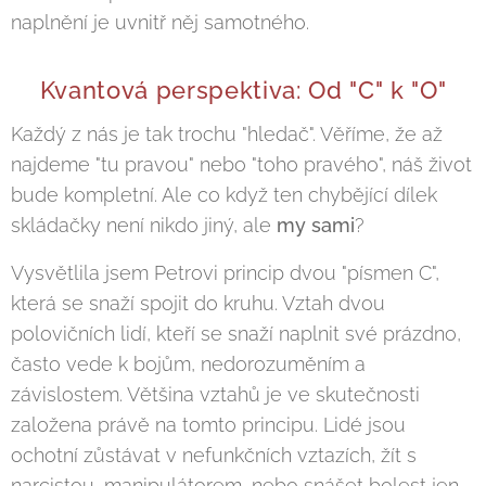
naplnění je uvnitř něj samotného.
Kvantová perspektiva: Od "C" k "O"
Každý z nás je tak trochu "hledač". Věříme, že až
najdeme "tu pravou" nebo "toho pravého", náš život
bude kompletní. Ale co když ten chybějící dílek
skládačky není nikdo jiný, ale
my sami
?
Vysvětlila jsem Petrovi princip dvou "písmen C",
která se snaží spojit do kruhu. Vztah dvou
polovičních lidí, kteří se snaží naplnit své prázdno,
často vede k bojům, nedorozuměním a
závislostem. Většina vztahů je ve skutečnosti
založena právě na tomto principu. Lidé jsou
ochotní zůstávat v nefunkčních vztazích, žít s
narcistou, manipulátorem, nebo snášet bolest jen