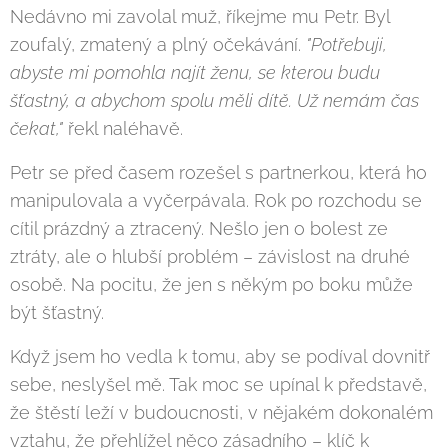
Nedávno mi zavolal muž, říkejme mu Petr. Byl
zoufalý, zmatený a plný očekávání.
"Potřebuji,
abyste mi pomohla najít ženu, se kterou budu
šťastný, a abychom spolu měli dítě. Už nemám čas
čekat,"
řekl naléhavě.
Petr se před časem rozešel s partnerkou, která ho
manipulovala a vyčerpávala. Rok po rozchodu se
cítil prázdný a ztracený. Nešlo jen o bolest ze
ztráty, ale o hlubší problém – závislost na druhé
osobě. Na pocitu, že jen s někým po boku může
být šťastný.
Když jsem ho vedla k tomu, aby se podíval dovnitř
sebe, neslyšel mě. Tak moc se upínal k představě,
že štěstí leží v budoucnosti, v nějakém dokonalém
vztahu, že přehlížel něco zásadního – klíč k